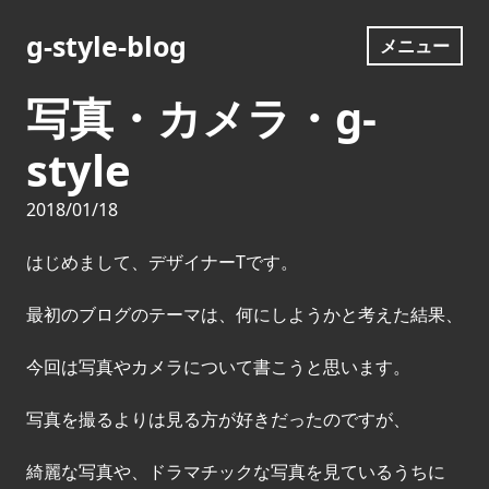
コ
ン
g-style-blog
メニュー
テ
ン
写真・カメラ・g-
ツ
へ
style
ス
キ
2018/01/18
ッ
プ
はじめまして、デザイナーTです。
最初のブログのテーマは、何にしようかと考えた結果、
今回は写真やカメラについて書こうと思います。
写真を撮るよりは見る方が好きだったのですが、
綺麗な写真や、ドラマチックな写真を見ているうちに